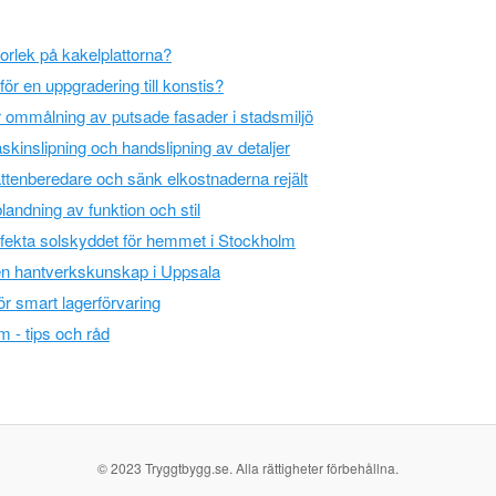
torlek på kakelplattorna?
r en uppgradering till konstis?
ör ommålning av putsade fasader i stadsmiljö
skinslipning och handslipning av detaljer
tenberedare och sänk elkostnaderna rejält
andning av funktion och stil
rfekta solskyddet för hemmet i Stockholm
n hantverkskunskap i Uppsala
ör smart lagerförvaring
 - tips och råd
© 2023 Tryggtbygg.se. Alla rättigheter förbehållna.