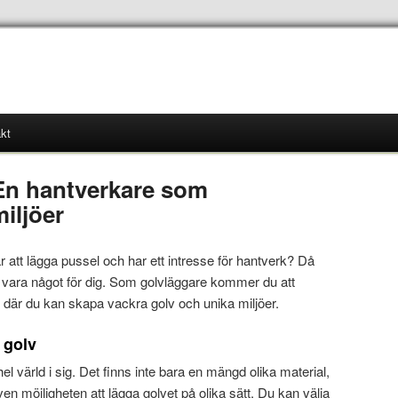
kt
En hantverkare som
iljöer
 att lägga pussel och har ett intresse för hantverk? Då
 vara något för dig. Som golvläggare kommer du att
ö där du kan skapa vackra golv och unika miljöer.
a golv
el värld i sig. Det finns inte bara en mängd olika material,
en möjligheten att lägga golvet på olika sätt. Du kan välja