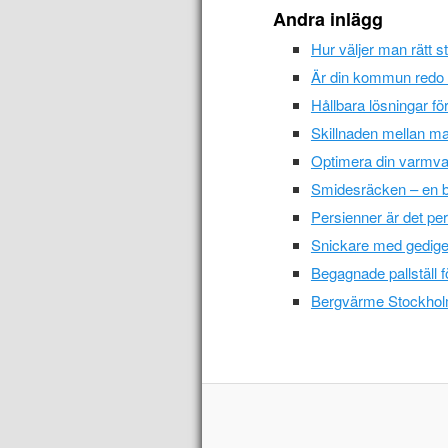
Andra inlägg
Hur väljer man rätt s
Är din kommun redo fö
Hållbara lösningar f
Skillnaden mellan ma
Optimera din varmvat
Smidesräcken – en bl
Persienner är det pe
Snickare med gedige
Begagnade pallställ f
Bergvärme Stockholm