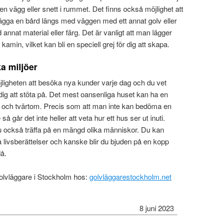
en vägg eller snett i rummet. Det finns också möjlighet att
 lägga en bård längs med väggen med ett annat golv eller
d annat material eller färg. Det är vanligt att man lägger
 kamin, vilket kan bli en speciell grej för dig att skapa.
a miljöer
ligheten att besöka nya kunder varje dag och du vet
dig att stöta på. Det mest oansenliga huset kan ha en
ör och tvärtom. Precis som att man inte kan bedöma en
så går det inte heller att veta hur ett hus ser ut inuti.
u också träffa på en mängd olika människor. Du kan
a livsberättelser och kanske blir du bjuden på en kopp
då.
golvläggare i Stockholm hos:
golvläggarestockholm.net
8 juni 2023