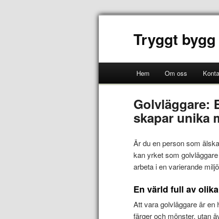
Tryggt bygg
Hem
Om oss
Konta
Golvläggare: 
skapar unika m
Är du en person som älskar
kan yrket som golvläggare
arbeta i en varierande milj
En värld full av olik
Att vara golvläggare är en h
färger och mönster, utan äv