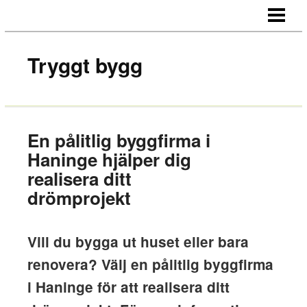
HEM
OM OSS
Tryggt bygg
KONTAKT
En pålitlig byggfirma i
Haninge hjälper dig
realisera ditt
drömprojekt
Vill du bygga ut huset eller bara
renovera? Välj en pålitlig byggfirma
i Haninge för att realisera ditt